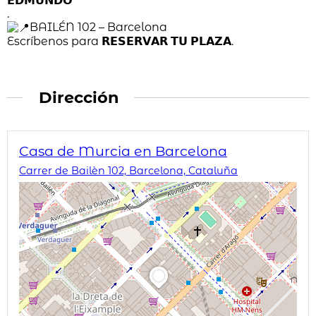
𝗘𝗗𝗠𝗨𝗡𝗗𝗢⁣
.⁣⁣⁣⁣⁣⁣⁣⁣⁣⁣⁣
BAILÉN 102 – Barcelona⁣⁣⁣⁣⁣⁣⁣⁣⁣⁣⁣
Escríbenos para 𝗥𝗘𝗦𝗘𝗥𝗩𝗔𝗥 𝗧𝗨 𝗣𝗟𝗔𝗭𝗔. ⁣⁣⁣⁣⁣⁣
Dirección
Casa de Murcia en Barcelona
Carrer de Bailèn 102, Barcelona, Cataluña