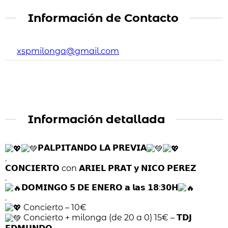
Información de Contacto
xspmilonga@gmail.com
Información detallada
𝗣𝗔𝗟𝗣𝗜𝗧𝗔𝗡𝗗𝗢 𝗟𝗔 𝗣𝗥𝗘𝗩𝗜𝗔
.⁣⁣⁣⁣⁣⁣⁣⁣⁣⁣⁣
𝗖𝗢𝗡𝗖𝗜𝗘𝗥𝗧𝗢 con 𝗔𝗥𝗜𝗘𝗟 𝗣𝗥𝗔𝗧 𝘆 𝗡𝗜𝗖𝗢 𝗣𝗘́𝗥𝗘𝗭⁣
.⁣⁣⁣⁣⁣⁣⁣⁣⁣
𝗗𝗢𝗠𝗜𝗡𝗚𝗢 𝟱 𝗗𝗘 𝗘𝗡𝗘𝗥𝗢 𝗮 𝗹𝗮𝘀 𝟭𝟴:𝟯𝟬𝗛
.⁣⁣⁣⁣⁣⁣⁣⁣⁣⁣⁣
Concierto – 10€⁣⁣⁣⁣⁣⁣⁣⁣
Concierto + milonga (de 20 a 0) 15€⁣ – 𝗧𝗗𝗝