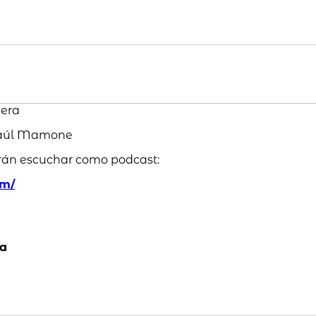
uera
 Raúl Mamone
rán escuchar como podcast:
om/
na