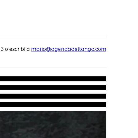
3 o escribí a
mario@agendadeltango.com