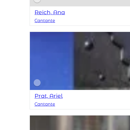
Reich, Ana
Cantante
Prat, Ariel
Cantante