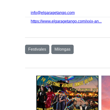
info@elgaragetango.com
https://www.elgaragetango.com/xxix-an...
Festivales
Milongas