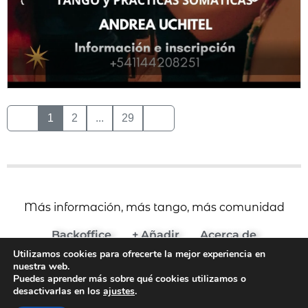
1
2
...
29
Más información, más tango, más comunidad
Backoffice
+ Añadir
Acerca de
Utilizamos cookies para ofrecerte la mejor experiencia en
(c) 2024 Agenda del Tango
nuestra web.
Aviso Legal y Términos de Uso
Puedes aprender más sobre qué cookies utilizamos o
desactivarlas en los
ajustes
.
Política de Cookies
Política de Privacidad