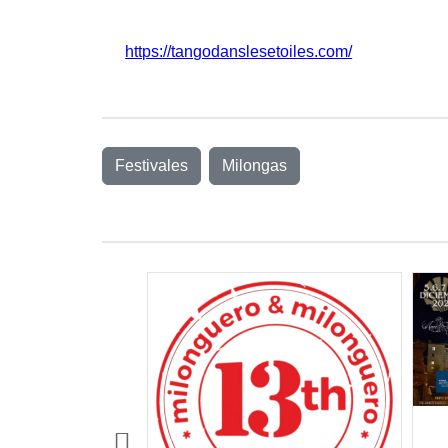
https://tangodanslesetoiles.com/
Festivales
Milongas