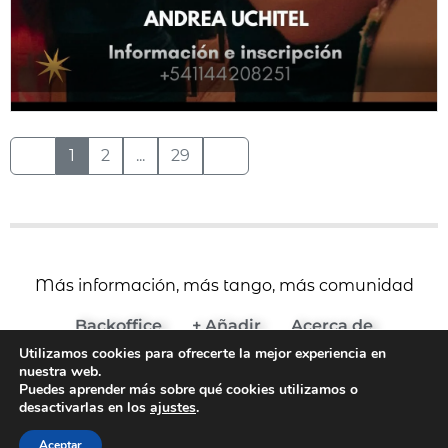
1
2
...
29
Más información, más tango, más comunidad
Backoffice
+ Añadir
Acerca de
Utilizamos cookies para ofrecerte la mejor experiencia en
(c) 2024 Agenda del Tango
nuestra web.
Aviso Legal y Términos de Uso
Puedes aprender más sobre qué cookies utilizamos o
desactivarlas en los
ajustes
.
Política de Cookies
Política de Privacidad
Aceptar