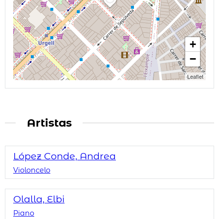
+
−
Leaflet
Artistas
López Conde, Andrea
Violoncelo
Olalla, Elbi
Piano