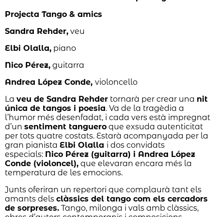
Projecta Tango & amics
Sandra Rehder,
veu
Elbi Olalla,
piano
Nico Pérez,
guitarra
Andrea López Conde,
violoncello
La
veu de Sandra Rehder
tornarà per crear una
nit
única de tangos i poesia
. Va de la tragèdia a
l’humor més desenfadat, i cada vers està impregnat
d’un
sentiment tanguero
que exsuda autenticitat
per tots quatre costats. Estarà acompanyada per la
gran pianista
Elbi Olalla
i dos convidats
especials:
Nico Pérez (guitarra) i Andrea López
Conde (violoncel),
que elevaran encara més la
temperatura de les emocions.
Junts oferiran un repertori que complaurà tant els
amants dels
clàssics del tango com els cercadors
de sorpreses.
Tango, milonga i vals amb clàssics,