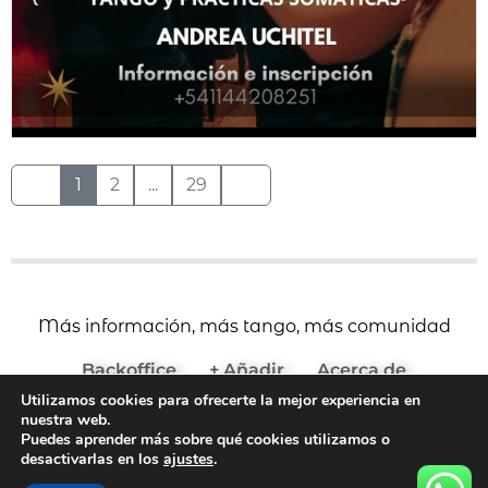
1
2
...
29
Más información, más tango, más comunidad
Backoffice
+ Añadir
Acerca de
Utilizamos cookies para ofrecerte la mejor experiencia en
(c) 2024 Agenda del Tango
nuestra web.
Aviso Legal y Términos de Uso
Puedes aprender más sobre qué cookies utilizamos o
desactivarlas en los
ajustes
.
Política de Cookies
Política de Privacidad