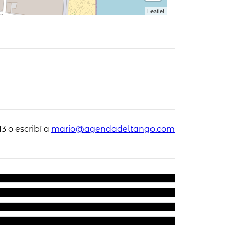
Leaflet
3 o escribí a
mario@agendadeltango.com