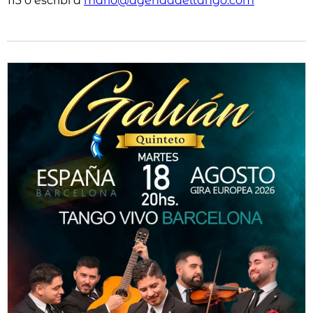
113 o escribí a
mario@agendadeltango.com