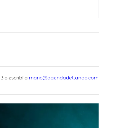
3 o escribí a
mario@agendadeltango.com