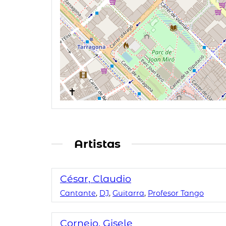
Artistas
César, Claudio
Cantante
,
DJ
,
Guitarra
,
Profesor Tango
Cornejo, Gisele