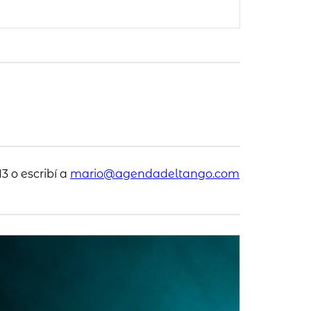
3 o escribí a
mario@agendadeltango.com