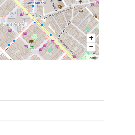
+
−
Leaflet