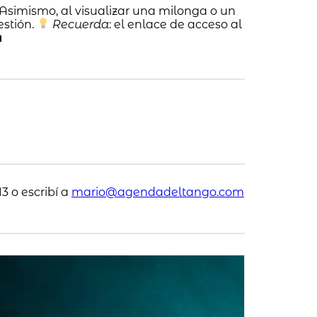
 Asimismo, al visualizar una milonga o un
estión.
Recuerda
: el enlace de acceso al
a
3 o escribí a
mario@agendadeltango.com