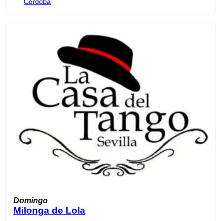
Córdoba
Domingo
Milonga de Lola