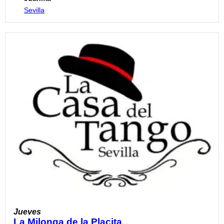
Sevilla
Jueves
La Milonga de la Placita