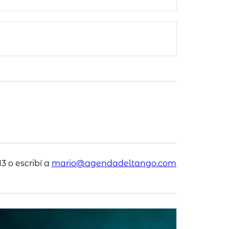
3 o escribí a
mario@agendadeltango.com