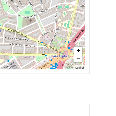
+
−
Leaflet