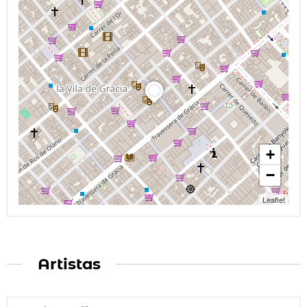
+
−
Leaflet
Artistas