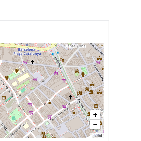
+
−
Leaflet