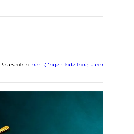
3 o escribí a
mario@agendadeltango.com