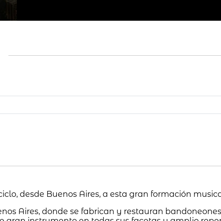
ciclo, desde Buenos Aires, a esta gran formación music
enos Aires, donde se fabrican y restauran bandoneones
e gran instrumento en todas sus facetas y amplio reper