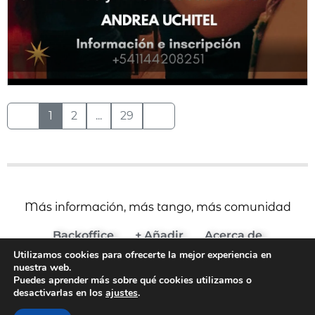
1
2
...
29
Más información, más tango, más comunidad
Backoffice
+ Añadir
Acerca de
Utilizamos cookies para ofrecerte la mejor experiencia en
(c) 2024 Agenda del Tango
nuestra web.
Aviso Legal y Términos de Uso
Puedes aprender más sobre qué cookies utilizamos o
desactivarlas en los
ajustes
.
Política de Cookies
Política de Privacidad