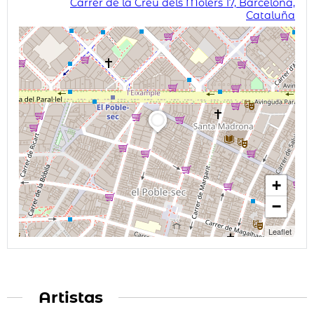
Carrer de la Creu dels Molers 17, Barcelona,
Cataluña
+
−
Leaflet
Artistas