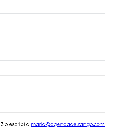
3 o escribí a
mario@agendadeltango.com