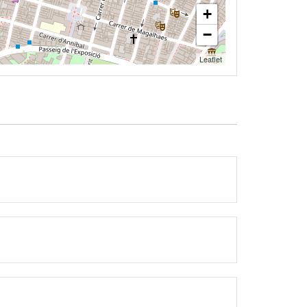
+
−
Leaflet