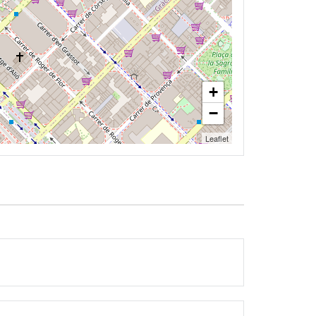
+
−
Leaflet