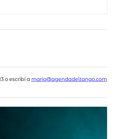
3 o escribí a
mario@agendadeltango.com