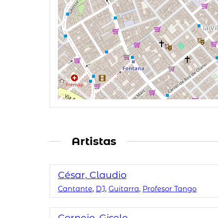
Artistas
César, Claudio
Cantante
,
DJ
,
Guitarra
,
Profesor Tango
Cornejo, Gisele