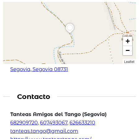
+
−
Leaflet
Segovia, Segovia 08731
Contacto
Tanteas Amigos del Tango (Segovia)
682909720
,
607493067
,
626633210
tanteas.tango@gmail.com