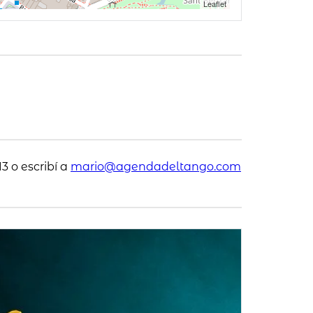
Leaflet
3 o escribí a
mario@agendadeltango.com