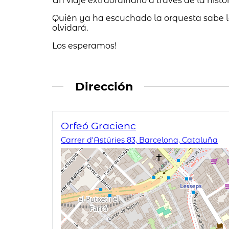
Un viaje extraordinario a través de la histo
Quién ya ha escuchado la orquesta sabe lo 
olvidará.
Los esperamos!
Dirección
Orfeó Gracienc
Carrer d'Astúries 83, Barcelona, Cataluña