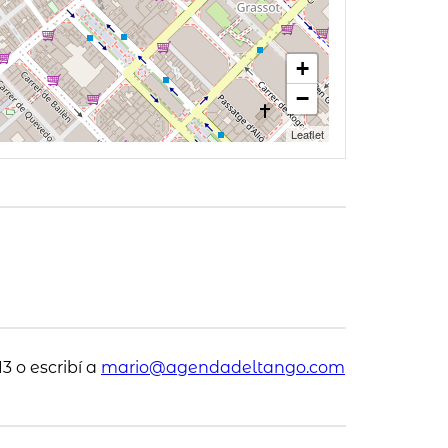
+
−
Leaflet
3 o escribí a
mario@agendadeltango.com