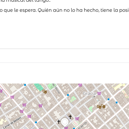
ria musical del tango..
que le espera. Quién aún no lo ha hecho, tiene la posi