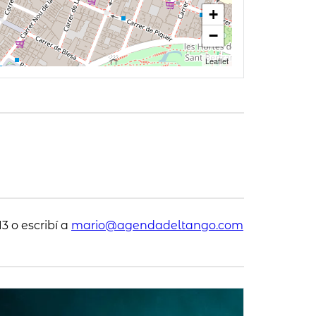
+
−
Leaflet
3 o escribí a
mario@agendadeltango.com