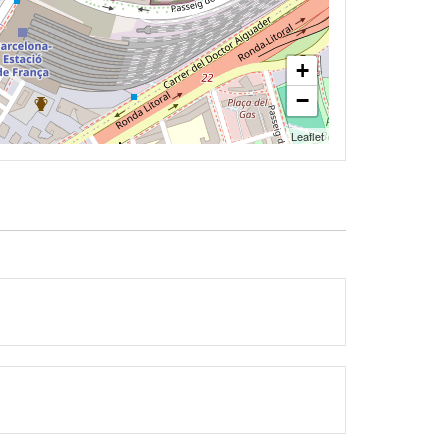
+
−
Leaflet