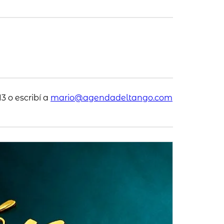
3 o escribí a
mario@agendadeltango.com