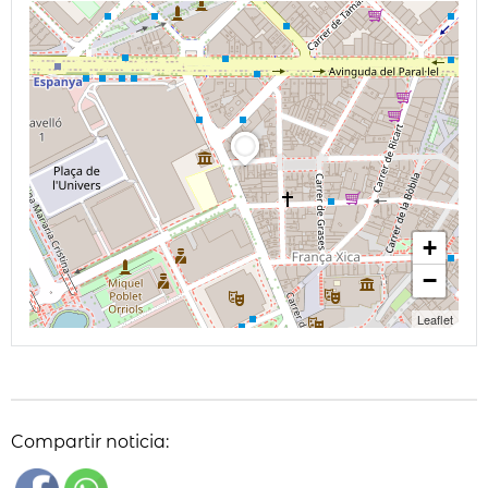
+
−
Leaflet
Compartir noticia: