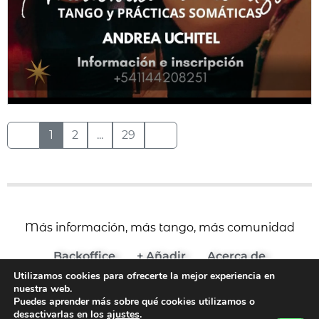
1
2
...
29
Más información, más tango, más comunidad
Backoffice
+ Añadir
Acerca de
Utilizamos cookies para ofrecerte la mejor experiencia en
(c) 2024 Agenda del Tango
nuestra web.
Aviso Legal y Términos de Uso
Puedes aprender más sobre qué cookies utilizamos o
desactivarlas en los
ajustes
.
Política de Cookies
Política de Privacidad