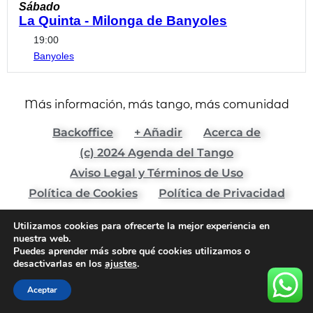
Sábado
La Quinta - Milonga de Banyoles
19:00
Banyoles
Más información, más tango, más comunidad
Backoffice
+ Añadir
Acerca de
(c) 2024 Agenda del Tango
Aviso Legal y Términos de Uso
Política de Cookies
Política de Privacidad
Todos los derechos reservados
Utilizamos cookies para ofrecerte la mejor experiencia en
nuestra web.
Puedes aprender más sobre qué cookies utilizamos o
desactivarlas en los
ajustes
.
Aceptar