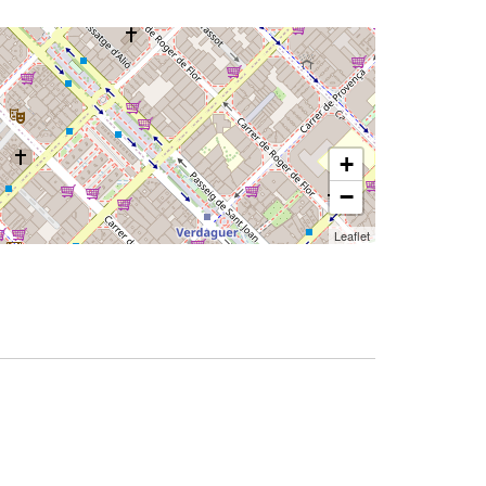
+
−
Leaflet