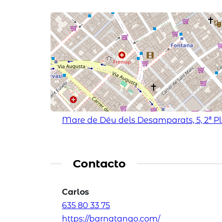
Mare de Déu dels Desamparats, 5, 2ª P
Contacto
Carlos
635 80 33 75
https://barnatango.com/