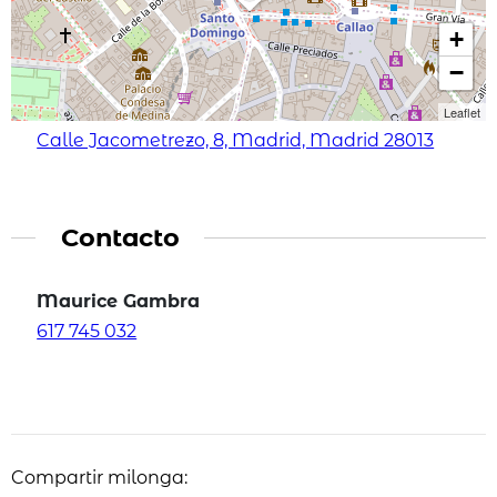
+
−
Leaflet
Calle Jacometrezo, 8, Madrid, Madrid 28013
Contacto
Maurice Gambra
617 745 032
Compartir milonga: