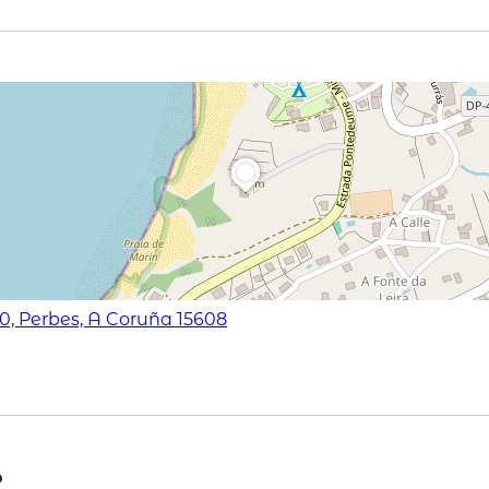
10, Perbes, A Coruña 15608
o