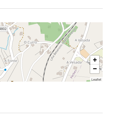
+
−
Leaflet