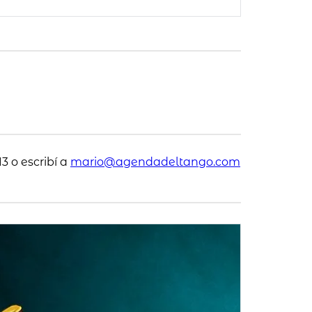
3 o escribí a
mario@agendadeltango.com