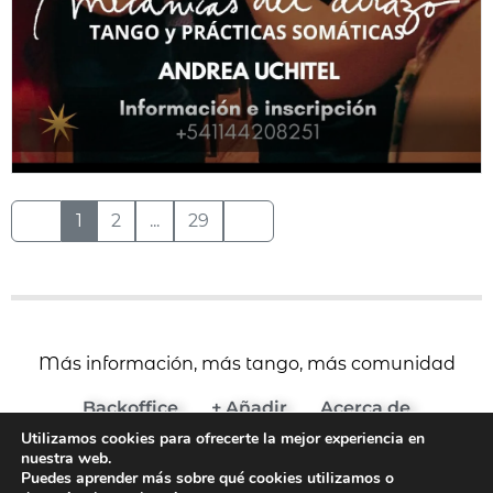
1
2
...
29
Más información, más tango, más comunidad
Backoffice
+ Añadir
Acerca de
Utilizamos cookies para ofrecerte la mejor experiencia en
(c) 2024 Agenda del Tango
nuestra web.
Aviso Legal y Términos de Uso
Puedes aprender más sobre qué cookies utilizamos o