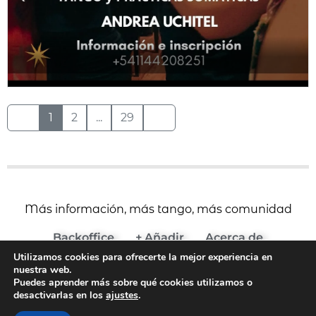
1
2
...
29
Más información, más tango, más comunidad
Backoffice
+ Añadir
Acerca de
Utilizamos cookies para ofrecerte la mejor experiencia en
(c) 2024 Agenda del Tango
nuestra web.
Aviso Legal y Términos de Uso
Puedes aprender más sobre qué cookies utilizamos o
desactivarlas en los
ajustes
.
Política de Cookies
Política de Privacidad