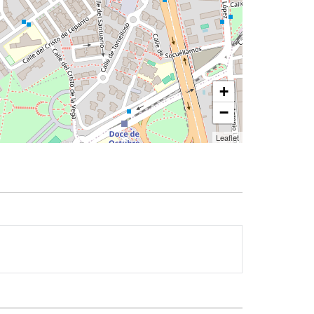
+
−
Leaflet