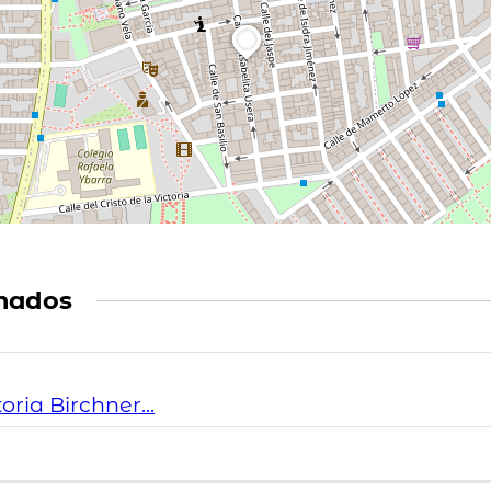
mados
ria Birchner...