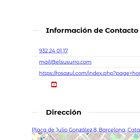
Información de Contacto
932 24 01 17
mail@elsusurro.com
https://rosazul.com/index.php?page=h
Dirección
Plaça de Julio González 8, Barcelona, Ca