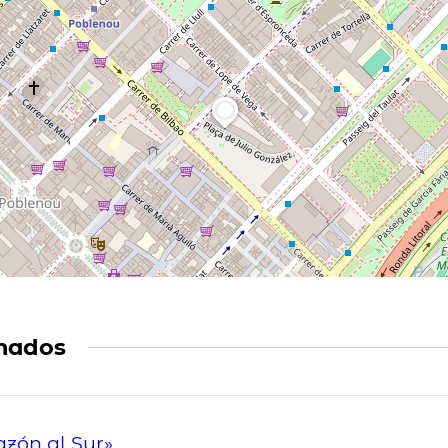
mados
razón al Sur»