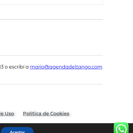
3 o escribí a
mario@agendadeltango.com
de Uso
Política de Cookies
Aceptar