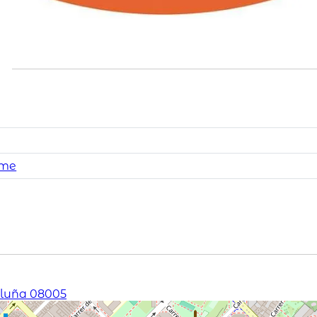
ome
taluña 08005