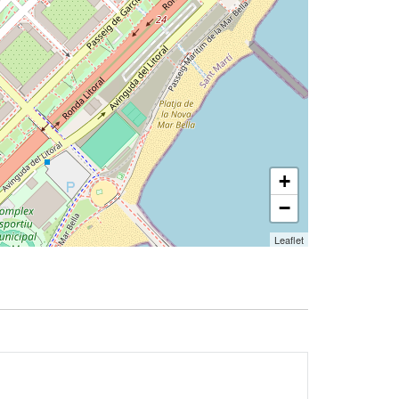
+
−
Leaflet