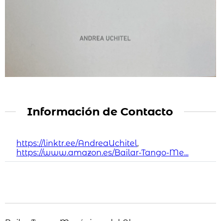
Información de Contacto
https://linktr.ee/AndreaUchitel
,
https://www.amazon.es/Bailar-Tango-Me...