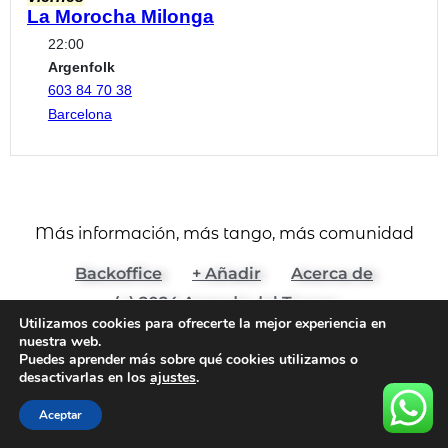
La Morocha Milonga
22:00
Argenfolk
603 84 70 38
Barcelona
Más información, más tango, más comunidad
Backoffice
+ Añadir
Acerca de
(c) 2024 Agenda del Tango
Utilizamos cookies para ofrecerte la mejor experiencia en
Aviso Legal y Términos de Uso
nuestra web.
Puedes aprender más sobre qué cookies utilizamos o
Política de Cookies
Política de Privacidad
desactivarlas en los
ajustes
.
Todos los derechos reservados
Aceptar