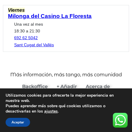
Viernes
Milonga del Casino La Floresta
Una vez al mes
18:30 a 21:30
692 62 5042
Sant Cugat del Vallés
Más información, más tango, más comunidad
Backoffice
+ Añadir
Acerca de
(c) 2024 Agenda del Tango
Utilizamos cookies para ofrecerte la mejor experiencia en
nuestra web.
Aviso Legal y Términos de Uso
Puedes aprender más sobre qué cookies utilizamos o
desactivarlas en los
ajustes
.
Política de Cookies
Política de Privacidad
Aceptar
Todos los derechos reservados