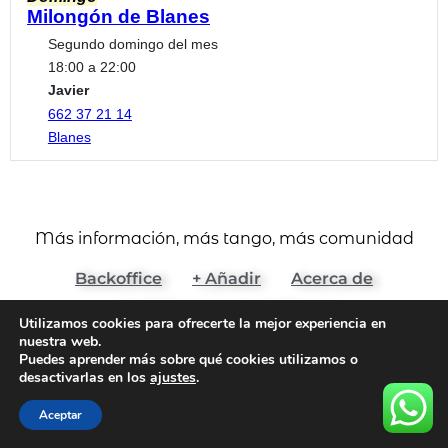
Milongón de Blanes
Segundo domingo del mes
18:00 a 22:00
Javier
662 37 21 14
Blanes
Más información, más tango, más comunidad
Backoffice
+ Añadir
Acerca de
(c) 2024 Agenda del Tango
Utilizamos cookies para ofrecerte la mejor experiencia en
Aviso Legal y Términos de Uso
nuestra web.
Puedes aprender más sobre qué cookies utilizamos o
Política de Cookies
Política de Privacidad
desactivarlas en los
ajustes
.
Todos los derechos reservados
Aceptar