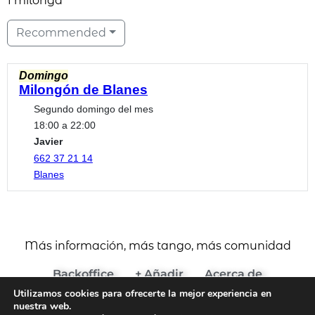
1 milonga
Recommended
Domingo
Milongón de Blanes
Segundo domingo del mes
18:00 a 22:00
Javier
662 37 21 14
Blanes
Más información, más tango, más comunidad
Backoffice
+ Añadir
Acerca de
Utilizamos cookies para ofrecerte la mejor experiencia en
(c) 2024 Agenda del Tango
nuestra web.
Aviso Legal y Términos de Uso