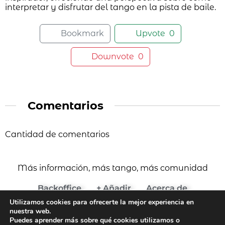
interpretar y disfrutar del tango en la pista de baile.
Bookmark
Upvote
0
Downvote
0
Comentarios
Cantidad de comentarios
Más información, más tango, más comunidad
Backoffice
+ Añadir
Acerca de
Utilizamos cookies para ofrecerte la mejor experiencia en
(c) 2024 Agenda del Tango
nuestra web.
Aviso Legal y Términos de Uso
Puedes aprender más sobre qué cookies utilizamos o