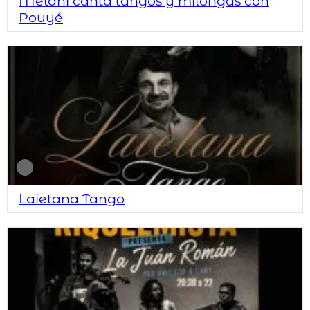
Melaní canta tangos y milongas con
Pouyé
Laietana Tango